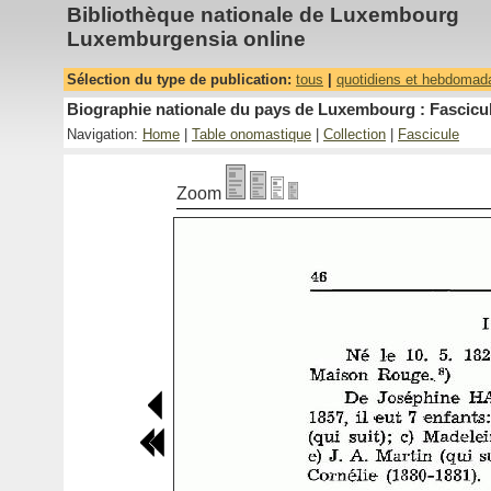
Bibliothèque nationale de Luxembourg
Luxemburgensia online
Sélection du type de publication:
tous
|
quotidiens et hebdomad
Biographie nationale du pays de Luxembourg : Fascicul
Navigation:
Home
|
Table onomastique
|
Collection
|
Fascicule
Zoom