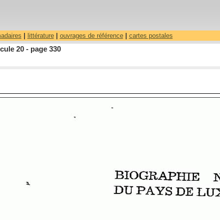
madaires
|
littérature
|
ouvrages de référence
|
cartes postales
cule 20 - page 330