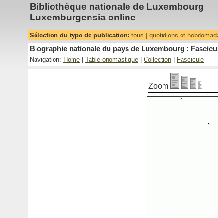
Bibliothèque nationale de Luxembourg
Luxemburgensia online
Sélection du type de publication:
tous
|
quotidiens et hebdomad
Biographie nationale du pays de Luxembourg : Fascicul
Navigation:
Home
|
Table onomastique
|
Collection
|
Fascicule
Zoom