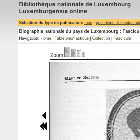
Bibliothèque nationale de Luxembourg
Luxemburgensia online
Sélection du type de publication:
tous
|
quotidiens et hebdomad
Biographie nationale du pays de Luxembourg : Fascicul
Navigation:
Home
|
Table onomastique
|
Collection
|
Fascicule
Zoom