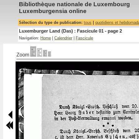
Bibliothèque nationale de Luxembourg
Luxemburgensia online
Sélection du type de publication:
tous
|
quotidiens et hebdomad
Luxemburger Land (Das) : Fascicule 01 - page 2
Navigation:
Home
|
Calendrier
|
Fascicule
Zoom