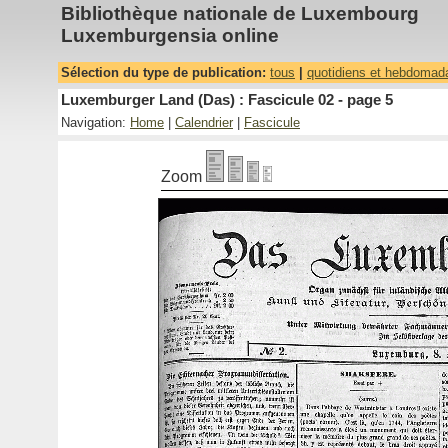
Bibliothèque nationale de Luxembourg
Luxemburgensia online
Sélection du type de publication:
tous
|
quotidiens et hebdomad
Luxemburger Land (Das) : Fascicule 02 - page 5
Navigation:
Home
|
Calendrier
|
Fascicule
Zoom