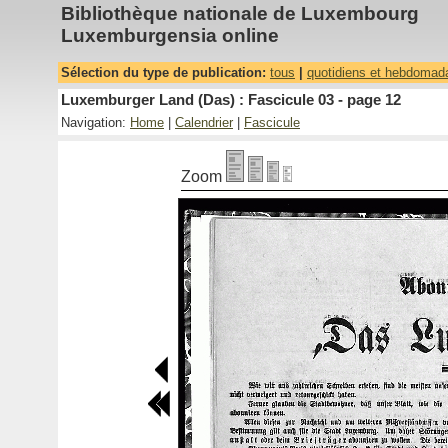
Bibliothèque nationale de Luxembourg
Luxemburgensia online
Sélection du type de publication:
tous
|
quotidiens et hebdomad
Luxemburger Land (Das) : Fascicule 03 - page 12
Navigation:
Home
|
Calendrier
|
Fascicule
Zoom