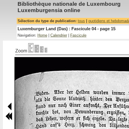
Bibliothèque nationale de Luxembourg
Luxemburgensia online
Sélection du type de publication:
tous
|
quotidiens et hebdomad
Luxemburger Land (Das) : Fascicule 04 - page 15
Navigation:
Home
|
Calendrier
|
Fascicule
Zoom