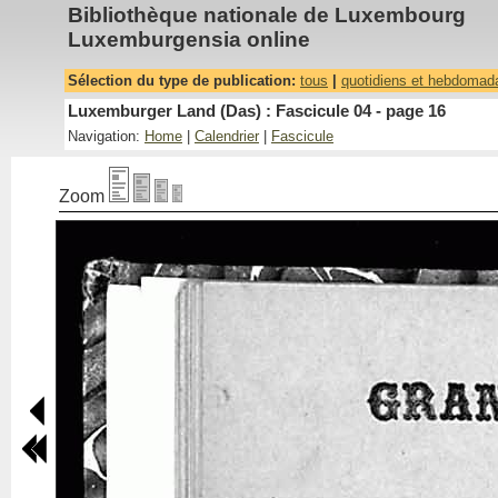
Bibliothèque nationale de Luxembourg
Luxemburgensia online
Sélection du type de publication:
tous
|
quotidiens et hebdomad
Luxemburger Land (Das) : Fascicule 04 - page 16
Navigation:
Home
|
Calendrier
|
Fascicule
Zoom