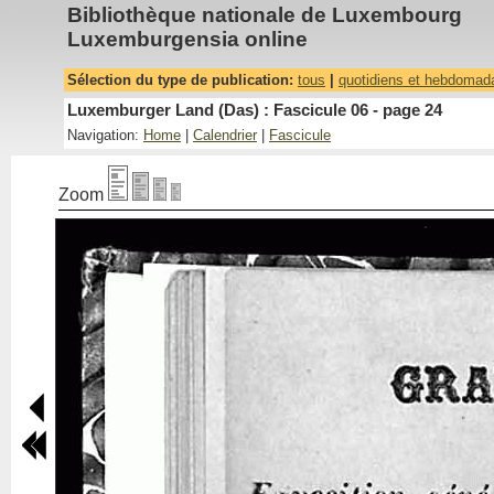
Bibliothèque nationale de Luxembourg
Luxemburgensia online
Sélection du type de publication:
tous
|
quotidiens et hebdomad
Luxemburger Land (Das) : Fascicule 06 - page 24
Navigation:
Home
|
Calendrier
|
Fascicule
Zoom