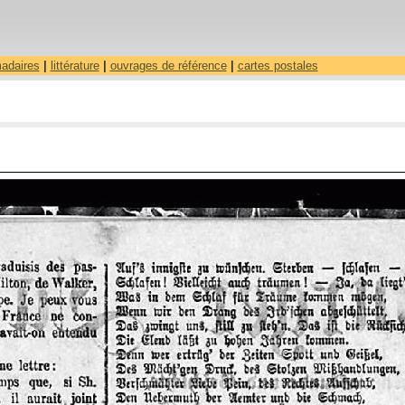
madaires
|
littérature
|
ouvrages de référence
|
cartes postales