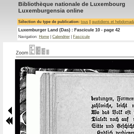
Bibliothèque nationale de Luxembourg
Luxemburgensia online
Sélection du type de publication:
tous
|
quotidiens et hebdomad
Luxemburger Land (Das) : Fascicule 10 - page 42
Navigation:
Home
|
Calendrier
|
Fascicule
Zoom