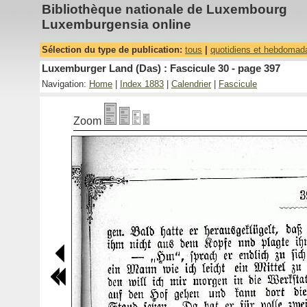
Bibliothèque nationale de Luxembourg
Luxemburgensia online
Sélection du type de publication:
tous
|
quotidiens et hebdomad
Luxemburger Land (Das) : Fascicule 30 - page 397
Navigation:
Home
|
Index 1883
|
Calendrier
|
Fascicule
Zoom