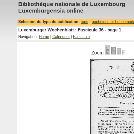
Bibliothèque nationale de Luxembourg
Luxemburgensia online
Sélection du type de publication:
tous
|
quotidiens et hebdomad
Luxemburger Wochenblatt : Fascicule 36 - page 1
Navigation:
Home
|
Calendrier
|
Fascicule
Zoom