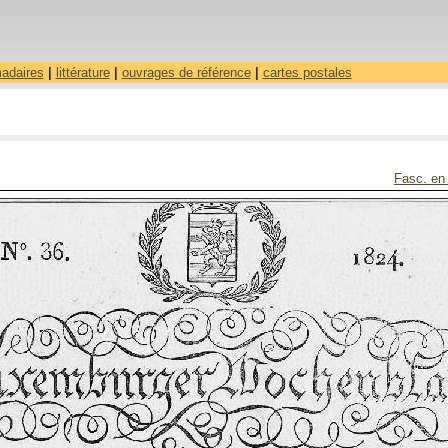
madaires
|
littérature
|
ouvrages de référence
|
cartes postales
Fasc. en