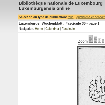
Bibliothèque nationale de Luxembourg
Luxemburgensia online
Sélection du type de publication:
tous
|
quotidiens et hebdo
Luxemburger Wochenblatt : Fascicule 36 - page 1
Navigation:
Home
|
Calendrier
|
Fascicule
Zoom