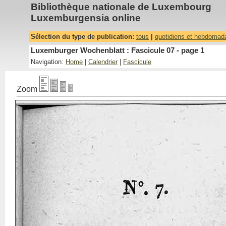
Bibliothèque nationale de Luxembourg
Luxemburgensia online
Sélection du type de publication:
tous
|
quotidiens et hebdomad
Luxemburger Wochenblatt : Fascicule 07 - page 1
Navigation:
Home
|
Calendrier
|
Fascicule
Zoom