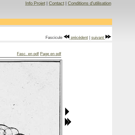
Info Projet
|
Contact
|
Conditions d'utilisation
Fascicule
précédent
|
suivant
Fasc. en pdf
Page en pdf