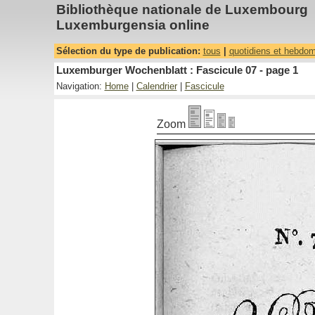
Bibliothèque nationale de Luxembourg
Luxemburgensia online
Sélection du type de publication:
tous
|
quotidiens et hebdo
Luxemburger Wochenblatt : Fascicule 07 - page 1
Navigation:
Home
|
Calendrier
|
Fascicule
Zoom