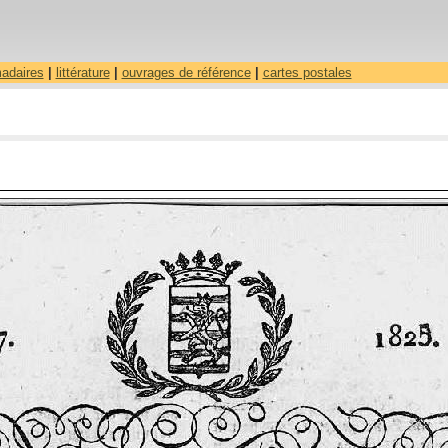
madaires
|
littérature
|
ouvrages de référence
|
cartes postales