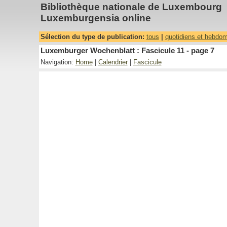
Bibliothèque nationale de Luxembourg
Luxemburgensia online
Sélection du type de publication:
tous
|
quotidiens et hebdo
Luxemburger Wochenblatt : Fascicule 11 - page 7
Navigation:
Home
|
Calendrier
|
Fascicule