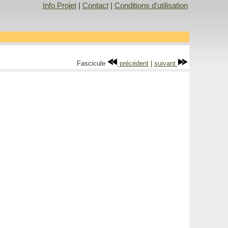
Info Projet
|
Contact
|
Conditions d'utilisation
Fascicule
précédent
|
suivant