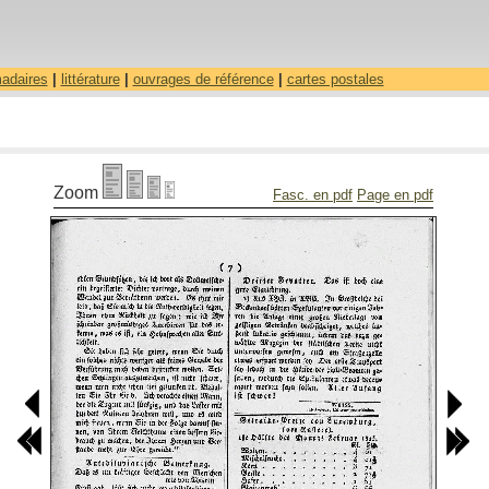
madaires
|
littérature
|
ouvrages de référence
|
cartes postales
Zoom
Fasc. en pdf
Page en pdf