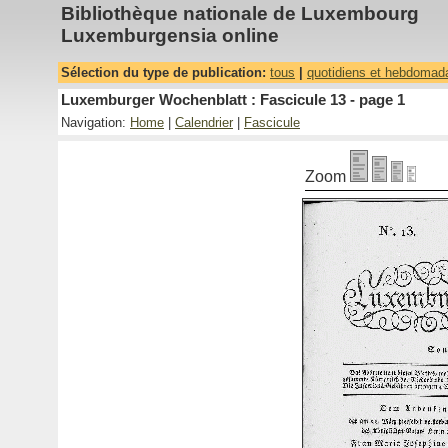
Bibliothèque nationale de Luxembourg
Luxemburgensia online
Sélection du type de publication:
tous
|
quotidiens et hebdomad
Luxemburger Wochenblatt : Fascicule 13 - page 1
Navigation:
Home
|
Calendrier
|
Fascicule
Zoom