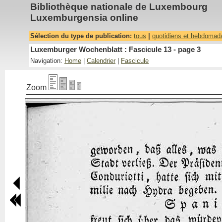
Bibliothèque nationale de Luxembourg
Luxemburgensia online
Sélection du type de publication:
tous
|
quotidiens et hebdomad
Luxemburger Wochenblatt : Fascicule 13 - page 3
Navigation:
Home
|
Calendrier
|
Fascicule
Zoom