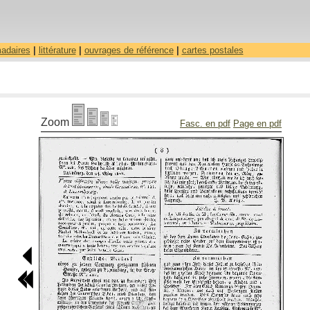
madaires
|
littérature
|
ouvrages de référence
|
cartes postales
Zoom
Fasc. en pdf
Page en pdf