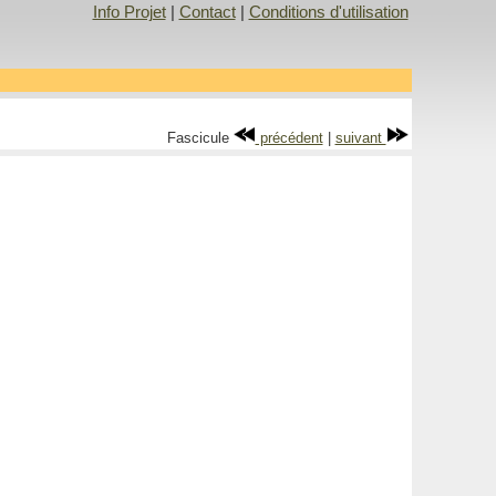
Info Projet
|
Contact
|
Conditions d'utilisation
Fascicule
précédent
|
suivant