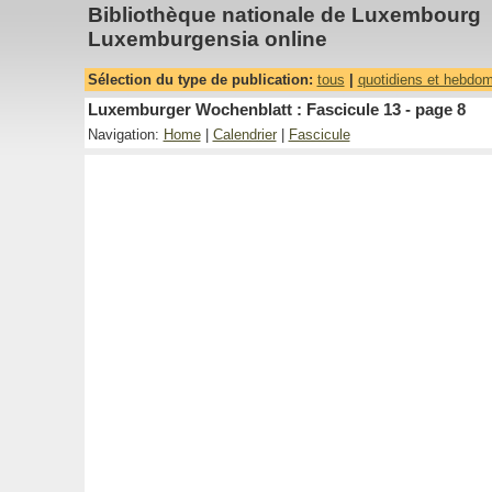
Bibliothèque nationale de Luxembourg
Luxemburgensia online
Sélection du type de publication:
tous
|
quotidiens et hebdo
Luxemburger Wochenblatt : Fascicule 13 - page 8
Navigation:
Home
|
Calendrier
|
Fascicule