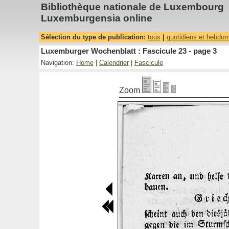
Bibliothèque nationale de Luxembourg
Luxemburgensia online
Sélection du type de publication:
tous
|
quotidiens et hebdo
Luxemburger Wochenblatt : Fascicule 23 - page 3
Navigation:
Home
|
Calendrier
|
Fascicule
Zoom