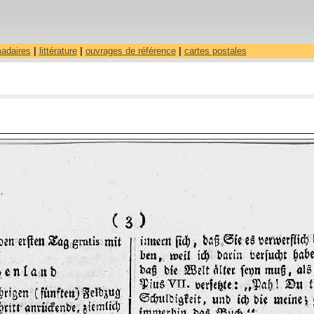
madaires
|
littérature
|
ouvrages de référence
|
cartes postales