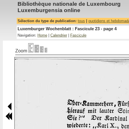
Bibliothèque nationale de Luxembourg
Luxemburgensia online
Sélection du type de publication:
tous
|
quotidiens et hebdomad
Luxemburger Wochenblatt : Fascicule 23 - page 4
Navigation:
Home
|
Calendrier
|
Fascicule
Zoom