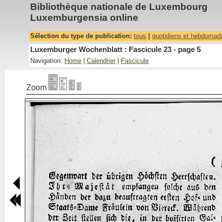
Bibliothèque nationale de Luxembourg
Luxemburgensia online
Sélection du type de publication:
tous
|
quotidiens et hebdomad
Luxemburger Wochenblatt : Fascicule 23 - page 5
Navigation:
Home
|
Calendrier
|
Fascicule
Zoom