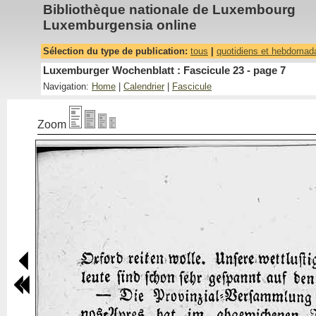
Bibliothèque nationale de Luxembourg
Luxemburgensia online
Sélection du type de publication:
tous
|
quotidiens et hebdomad
Luxemburger Wochenblatt : Fascicule 23 - page 7
Navigation:
Home
|
Calendrier
|
Fascicule
Zoom