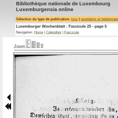
Bibliothèque nationale de Luxembourg
Luxemburgensia online
Sélection du type de publication:
tous
|
quotidiens et hebdomad
Luxemburger Wochenblatt : Fascicule 25 - page 5
Navigation:
Home
|
Calendrier
|
Fascicule
Zoom