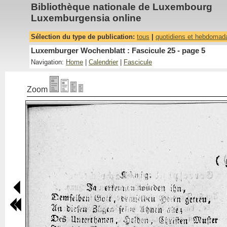
Bibliothèque nationale de Luxembourg
Luxemburgensia online
Sélection du type de publication:
tous
|
quotidiens et hebdomad
Luxemburger Wochenblatt : Fascicule 25 - page 5
Navigation:
Home
|
Calendrier
|
Fascicule
Zoom