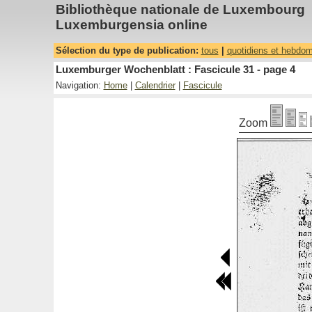
Bibliothèque nationale de Luxembourg
Luxemburgensia online
Sélection du type de publication:
tous
|
quotidiens et hebdo
Luxemburger Wochenblatt : Fascicule 31 - page 4
Navigation:
Home
|
Calendrier
|
Fascicule
Zoom