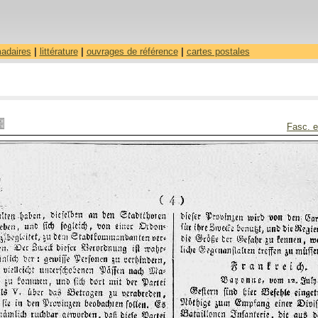
madaires
|
littérature
|
ouvrages de référence
|
cartes postales
Fasc. e