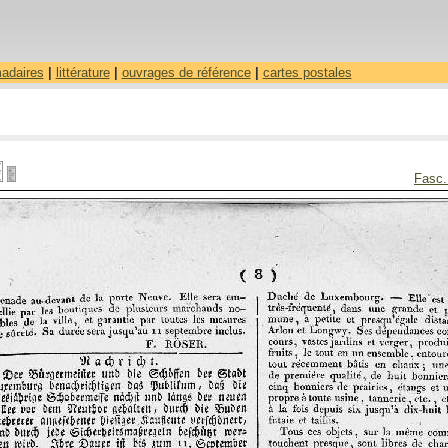
madaires
|
littérature
|
ouvrages de référence
|
cartes postales
Fasc.