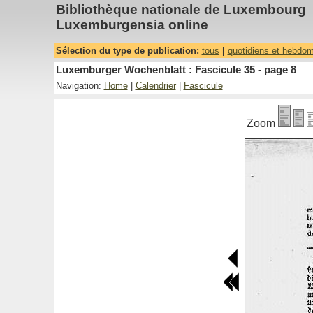
Bibliothèque nationale de Luxembourg
Luxemburgensia online
Sélection du type de publication:
tous
|
quotidiens et hebdo
Luxemburger Wochenblatt : Fascicule 35 - page 8
Navigation:
Home
|
Calendrier
|
Fascicule
Zoom