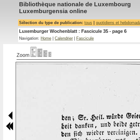
Bibliothèque nationale de Luxembourg
Luxemburgensia online
Sélection du type de publication:
tous
|
quotidiens et hebdomad
Luxemburger Wochenblatt : Fascicule 35 - page 6
Navigation:
Home
|
Calendrier
|
Fascicule
Zoom