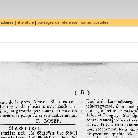
madaires
|
littérature
|
ouvrages de référence
|
cartes postales