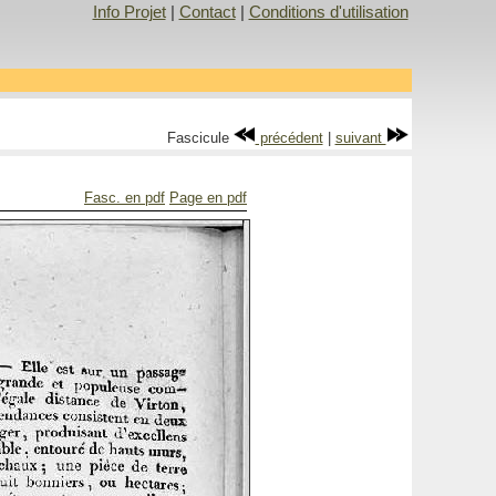
Info Projet
|
Contact
|
Conditions d'utilisation
Fascicule
précédent
|
suivant
Fasc. en pdf
Page en pdf