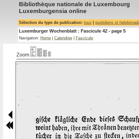
Bibliothèque nationale de Luxembourg
Luxemburgensia online
Sélection du type de publication:
tous
|
quotidiens et hebdomad
Luxemburger Wochenblatt : Fascicule 42 - page 5
Navigation:
Home
|
Calendrier
|
Fascicule
Zoom