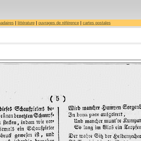
madaires
|
littérature
|
ouvrages de référence
|
cartes postales