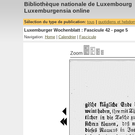
Bibliothèque nationale de Luxembourg
Luxemburgensia online
Sélection du type de publication:
tous
|
quotidiens et hebdo
Luxemburger Wochenblatt : Fascicule 42 - page 5
Navigation:
Home
|
Calendrier
|
Fascicule
Zoom