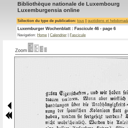
Bibliothèque nationale de Luxembourg
Luxemburgensia online
Sélection du type de publication:
tous
|
quotidiens et hebdomad
Luxemburger Wochenblatt : Fascicule 46 - page 6
Navigation:
Home
|
Calendrier
|
Fascicule
Zoom