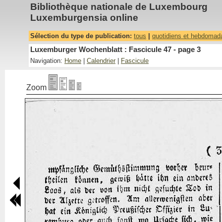
Bibliothèque nationale de Luxembourg
Luxemburgensia online
Sélection du type de publication:
tous
|
quotidiens et hebdomad
Luxemburger Wochenblatt : Fascicule 47 - page 3
Navigation:
Home
|
Calendrier
|
Fascicule
Zoom