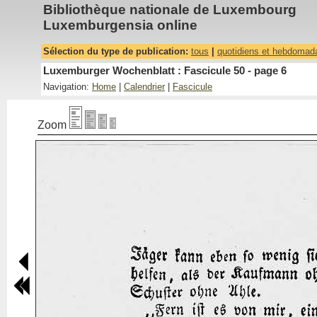
Bibliothèque nationale de Luxembourg
Luxemburgensia online
Sélection du type de publication:
tous
|
quotidiens et hebdomad
Luxemburger Wochenblatt : Fascicule 50 - page 6
Navigation:
Home
|
Calendrier
|
Fascicule
Zoom