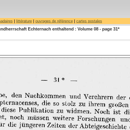
madaires
|
littérature
|
ouvrages de référence
|
cartes postales
ndherrschaft Echternach enthaltend : Volume 08 - page 31*