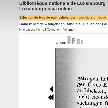
Bibliothèque nationale de Luxembourg
Luxemburgensia online
Sélection du type de publication:
tous
|
quotidiens et hebdo
Band 8: Mit dem folgenden Band die Quellen der Gru
Navigation:
Home
|
Collection
|
Volume
Zoom