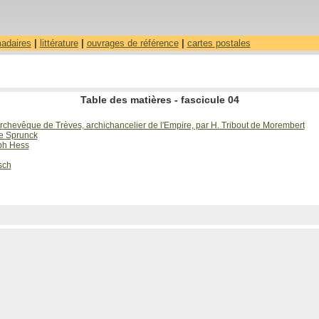
madaires
|
littérature
|
ouvrages de référence
|
cartes postales
Table des matières - fascicule 04
êque de Trèves, archichancelier de l'Empire, par H. Tribout de Morembert
e Sprunck
ph Hess
sch