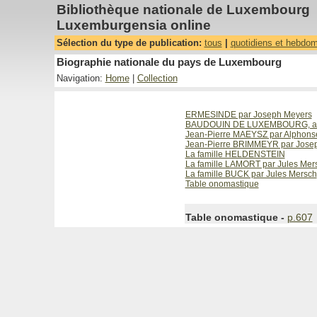
Bibliothèque nationale de Luxembourg
Luxemburgensia online
Sélection du type de publication:
tous
|
quotidiens et hebdo
Biographie nationale du pays de Luxembourg
Navigation:
Home
|
Collection
ERMESINDE par Joseph Meyers
BAUDOUIN DE LUXEMBOURG, archev
Jean-Pierre MAEYSZ par Alphons
Jean-Pierre BRIMMEYR par Jose
La famille HELDENSTEIN
La famille LAMORT par Jules Mer
La famille BUCK par Jules Mersch
Table onomastique
Table onomastique -
p.607