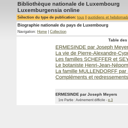
Bibliothèque nationale de Luxembourg
Luxemburgensia online
Sélection du type de publication:
tous
|
quotidiens et hebdomad
Biographie nationale du pays de Luxembourg
Navigation:
Home
|
Collection
Table des 
ERMESINDE par Joseph Meye
La vie de Pierre-Alexandre-Cy
Les familles SCHEFFER et SEY
Le botaniste Henri-Jean-Népo
La famille MULLENDORFF par 
Compléments et redressement
ERMESINDE par Joseph Meyers
1re Partie : Avènement difficile -
p.3