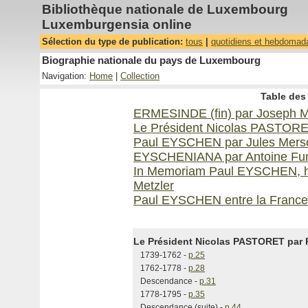
Bibliothèque nationale de Luxembourg
Luxemburgensia online
Sélection du type de publication:
tous
|
quotidiens et hebdomad
Biographie nationale du pays de Luxembourg
Navigation:
Home
|
Collection
Table des 
ERMESINDE (fin) par Joseph 
Le Président Nicolas PASTORE
Paul EYSCHEN par Jules Mers
EYSCHENIANA par Antoine Fu
In Memoriam Paul EYSCHEN, hom
Metzler
Paul EYSCHEN entre la France 
Le Président Nicolas PASTORET par 
1739-1762 -
p.25
1762-1778 -
p.28
Descendance -
p.31
1778-1795 -
p.35
Descendance (suite) -
p.44