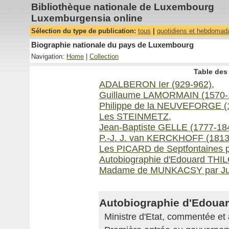
Bibliothèque nationale de Luxembourg
Luxemburgensia online
Sélection du type de publication:
tous
|
quotidiens et hebdomad
Biographie nationale du pays de Luxembourg
Navigation:
Home
|
Collection
Table des 
ADALBERON Ier (929-962),
Guillaume LAMORMAIN (1570-16
Philippe de la NEUVEFORGE (
Les STEINMETZ,
Jean-Baptiste GELLE (1777-18
P.-J. J. van KERCKHOFF (1813
Les PICARD de Septfontaines p
Autobiographie d'Edouard THI
Madame de MUNKACSY par Ju
Autobiographie d'Edoua
Ministre d'Etat, commentée et