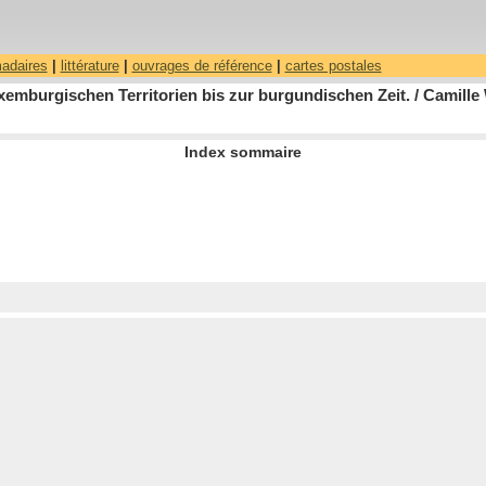
madaires
|
littérature
|
ouvrages de référence
|
cartes postales
emburgischen Territorien bis zur burgundischen Zeit. / Camill
Index sommaire