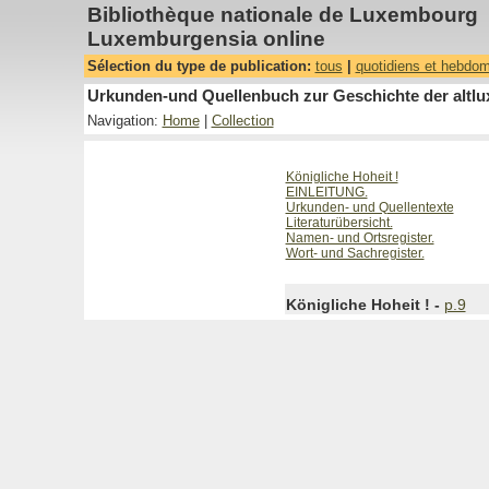
Bibliothèque nationale de Luxembourg
Luxemburgensia online
Sélection du type de publication:
tous
|
quotidiens et hebdo
Urkunden-und Quellenbuch zur Geschichte der altlux
Navigation:
Home
|
Collection
Königliche Hoheit !
EINLEITUNG.
Urkunden- und Quellentexte
Literaturübersicht.
Namen- und Ortsregister.
Wort- und Sachregister.
Königliche Hoheit ! -
p.9