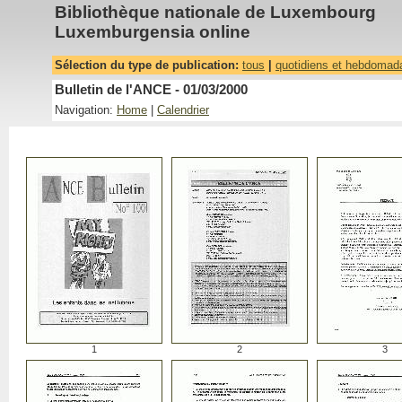
Bibliothèque nationale de Luxembourg
Luxemburgensia online
Sélection du type de publication:
tous
|
quotidiens et hebdomad
Bulletin de l'ANCE - 01/03/2000
Navigation:
Home
|
Calendrier
1
2
3