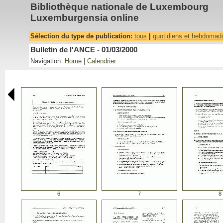
Bibliothèque nationale de Luxembourg
Luxemburgensia online
Sélection du type de publication:
tous
|
quotidiens et hebdomad
Bulletin de l'ANCE - 01/03/2000
Navigation:
Home
|
Calendrier
6
7
8