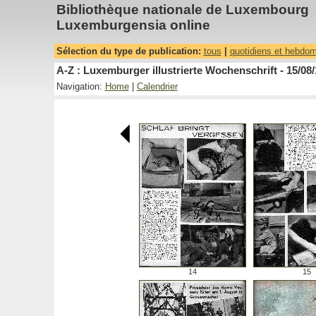
Bibliothèque nationale de Luxembourg
Luxemburgensia online
Sélection du type de publication:
tous
|
quotidiens et hebdo
A-Z : Luxemburger illustrierte Wochenschrift - 15/08
Navigation:
Home
|
Calendrier
14
15