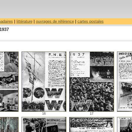
madaires
|
littérature
|
ouvrages de référence
|
cartes postales
/1937
16
17