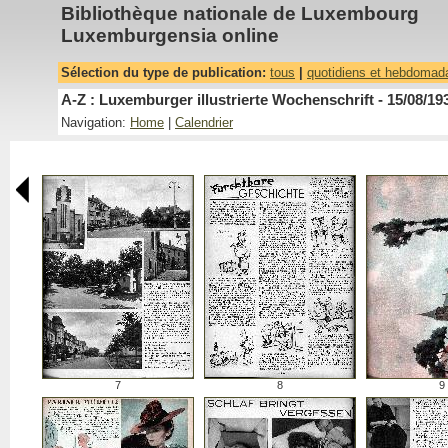
Bibliothèque nationale de Luxembourg
Luxemburgensia online
Sélection du type de publication:
tous
|
quotidiens et hebdomad
A-Z : Luxemburger illustrierte Wochenschrift - 15/08/19
Navigation:
Home
|
Calendrier
7
8
9