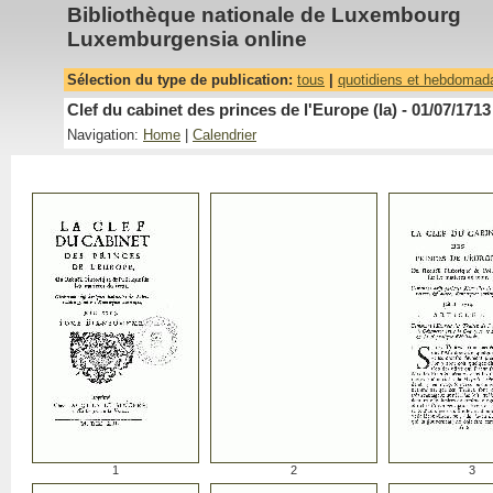
Bibliothèque nationale de Luxembourg
Luxemburgensia online
Sélection du type de publication:
tous
|
quotidiens et hebdomad
Clef du cabinet des princes de l'Europe (la) - 01/07/1713
Navigation:
Home
|
Calendrier
1
2
3