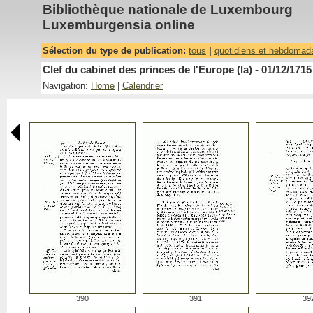
Bibliothèque nationale de Luxembourg
Luxemburgensia online
Sélection du type de publication:
tous
|
quotidiens et hebdomad
Clef du cabinet des princes de l'Europe (la) - 01/12/1715
Navigation:
Home
|
Calendrier
390
391
39