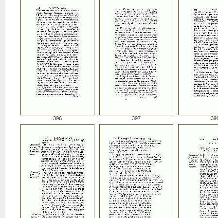
396
397
39