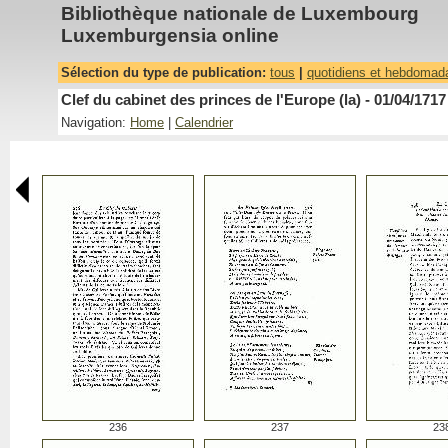
Bibliothèque nationale de Luxembourg
Luxemburgensia online
Sélection du type de publication:
tous
|
quotidiens et hebdomad
Clef du cabinet des princes de l'Europe (la) - 01/04/1717
Navigation:
Home
|
Calendrier
236
237
23