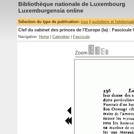
Bibliothèque nationale de Luxembourg
Luxemburgensia online
Sélection du type de publication:
tous
|
quotidiens et hebdomad
Clef du cabinet des princes de l'Europe (la) : Fascicule 
Navigation:
Home
|
Calendrier
|
Fascicule
Zoom